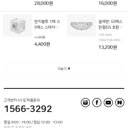
28,000원
16,000원
먼지봉투 1매: G
걸레판: G5맥스
5맥스 스테이션
전용(G5 호환불
전용(G5 호환불
가)
YCR-M09-
4,400원
가)
100A/YCR-M09-
4,400원
110A 전용
13,200원
더보기 ▼
고객센터 AS 및 제품문의
1566-3292
평일 9:00 - 16:00 / 점심 12:00 - 13:00
주말 및 공휴일 휴무