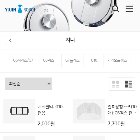
지니
G5시리즈/G7
G5맥스
G7플러스
G10
카카오프렌즈
메시필터: G10
일회용청소포(10
전용
매): G5맥스 전용
(G5 호환불가)
2,000원
7,700원