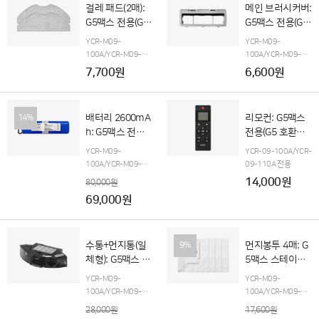
걸레 패드(2매):
메인 브러시커버:
G5맥스 전용(G5
G5맥스 전용(G5
호환불가)
호환불가)
YCR-M09-
YCR-M09-
100A/YCR-M09-
100A/YCR-M09-
110A 전용
G5맥스 오
110A 전용
G5맥스 오
7,700원
6,600원
토엠티 스테이션(단품
토엠티 스테이션(단품
포함)
포함)
배터리 2600mA
리모컨: G5맥스
14%
h: G5맥스 전용
전용(G5 호환불
(구매 후, 고객지
가)
YCR-M09-
YCR-09-100A/YCR-
원팀으로 입고요
100A/YCR-M09-
09-110A 전용
망)
110A
G5맥스 오토엠
14,000원
80,000원
티 스테이션 전용(단품
69,000원
포함)
수통+먼지통(일
먼지봉투 4매: G
9%
체형): G5맥스 전
5맥스 스테이션
용(G5 호환불가)
전용(G5 호환불
YCR-M09-
YCR-M09-
가)
100A/YCR-M09-
100A/YCR-M09-
110A 전용
110A 전용
28,000원
17,600원