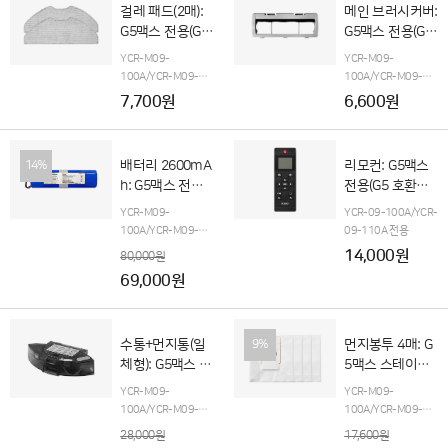
걸레 패드(2매):
메인 브러시커버:
G5맥스 전용(G5
G5맥스 전용(G5
호환불가)
호환불가)
YCR-M09-
YCR-M09-
100A/YCR-M09-
100A/YCR-M09-
110A 전용
G5맥스 오
110A 전용
G5맥스 오
7,700원
6,600원
토엠티 스테이션(단품
토엠티 스테이션(단품
포함)
포함)
배터리 2600mA
리모컨: G5맥스
14%
h: G5맥스 전용
전용(G5 호환불
(구매 후, 고객지
가)
YCR-M09-
YCR-09-100A/YCR-
원팀으로 입고요
100A/YCR-M09-
09-110A 전용
망)
110A
G5맥스 오토엠
14,000원
80,000원
티 스테이션 전용(단품
69,000원
포함)
수통+먼지통(일
먼지봉투 4매: G
9%
체형): G5맥스 전
5맥스 스테이션
용(G5 호환불가)
전용(G5 호환불
YCR-M09-
YCR-M09-
가)
100A/YCR-M09-
100A/YCR-M09-
110A 전용
110A 전용
28,000원
17,600원