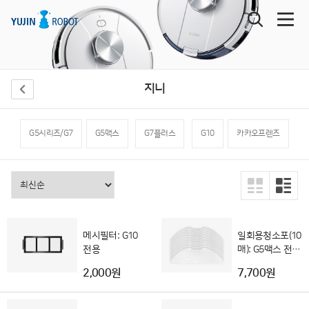
지니
G5시리즈/G7
G5맥스
G7플러스
G10
카카오프렌즈
메시필터: G10
일회용청소포(10
전용
매): G5맥스 전용
(G5 호환불가)
2,000원
7,700원