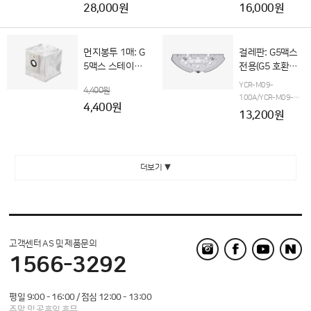
28,000원
16,000원
먼지봉투 1매: G
걸레판: G5맥스
5맥스 스테이션
전용(G5 호환불
전용(G5 호환불
가)
YCR-M09-
4,400원
가)
100A/YCR-M09-
4,400원
110A 전용
13,200원
더보기 ▼
고객센터 AS 및 제품문의
1566-3292
평일 9:00 - 16:00 / 점심 12:00 - 13:00
주말 및 공휴일 휴무