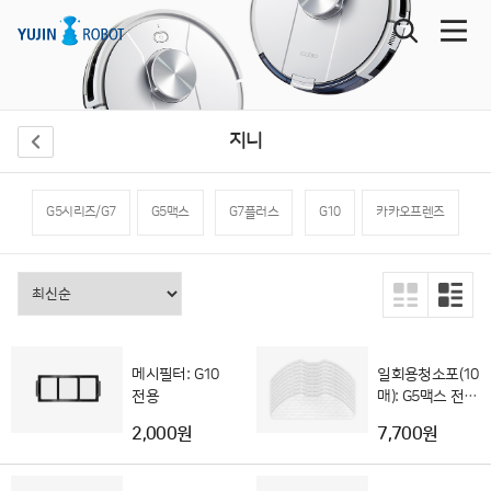
지니
G5시리즈/G7
G5맥스
G7플러스
G10
카카오프렌즈
메시필터: G10
일회용청소포(10
전용
매): G5맥스 전용
(G5 호환불가)
2,000원
7,700원