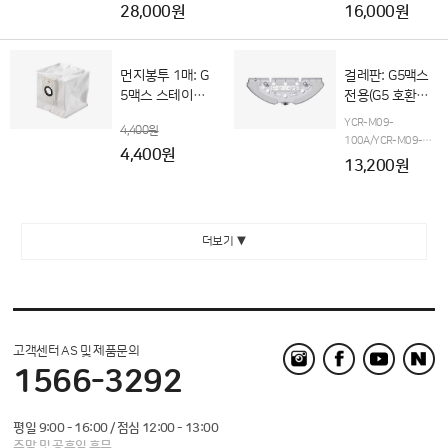
28,000원
16,000원
먼지봉투 1매: G
걸레판: G5맥스
5맥스 스테이션
전용(G5 호환불
전용(G5 호환불
가)
YCR-M09-
4,400원
가)
100A/YCR-M09-
4,400원
110A 전용
13,200원
더보기 ▼
고객센터 AS 및 제품문의
1566-3292
평일 9:00 - 16:00 / 점심 12:00 - 13:00
주말 및 공휴일 휴무