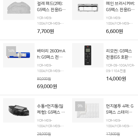
걸레 패드(2매):
메인 브러시커버:
G5맥스 전용(G5
G5맥스 전용(G5
호환불가)
호환불가)
YCR-M09-
YCR-M09-
100A/YCR-M09-
100A/YCR-M09-
110A 전용
G5맥스 오
110A 전용
G5맥스 오
7,700원
6,600원
토엠티 스테이션(단품
토엠티 스테이션(단품
포함)
포함)
배터리 2600mA
리모컨: G5맥스
14%
h: G5맥스 전용
전용(G5 호환불
(구매 후, 고객지
가)
YCR-M09-
YCR-09-100A/YCR-
원팀으로 입고요
100A/YCR-M09-
09-110A 전용
망)
110A
G5맥스 오토엠
14,000원
80,000원
티 스테이션 전용(단품
69,000원
포함)
수통+먼지통(일
먼지봉투 4매: G
9%
체형): G5맥스 전
5맥스 스테이션
용(G5 호환불가)
전용(G5 호환불
YCR-M09-
YCR-M09-
가)
100A/YCR-M09-
100A/YCR-M09-
110A 전용
110A 전용
28,000원
17,600원