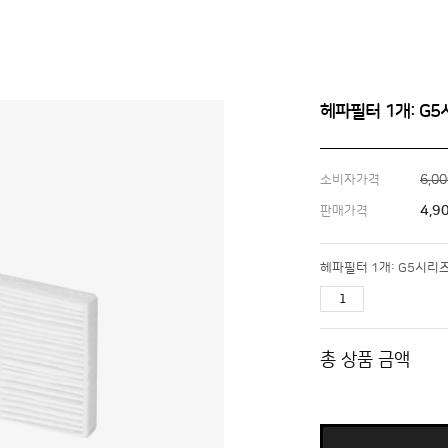
헤파필터 1개: G5
6,0
소비자가격
4,9
판매가격
헤파필터 1개: G5시리즈
총 상품 금액