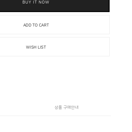
BUY IT NOW
ADD TO CART
WISH LIST
상품 구매안내