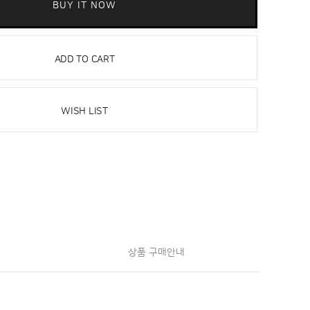
BUY IT NOW
ADD TO CART
WISH LIST
상품 구매안내