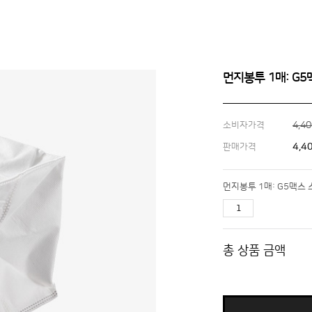
먼지봉투 1매: G5
4,4
소비자가격
4,4
판매가격
먼지봉투 1매: G5맥스 
총 상품 금액