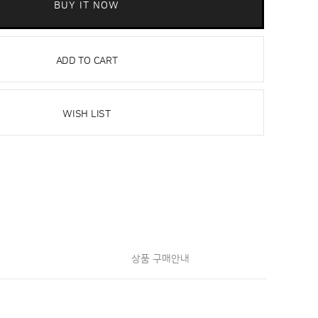
BUY IT NOW
ADD TO CART
WISH LIST
상품 구매안내