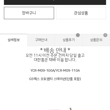
장바구니
관심상품
0
상세정보
구매안내
상품후기
상품문의
* 배송 안내 *
오전 11시 이전 주문 건까지 당일 출고
대한통운 택배 이용 합니다.
YCR-M09-100A/YCR-M09-110A
G5맥스 오토엠티 스테이션(단품 포함)