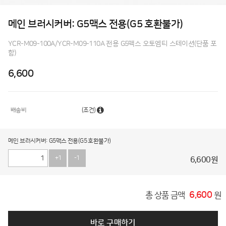
메인 브러시커버: G5맥스 전용(G5 호환불가)
YCR-M09-100A/YCR-M09-110A 전용 G5맥스 오토엠티 스테이션(단품 포
함)
6,600
배송비
(조건)
메인 브러시커버: G5맥스 전용(G5 호환불가)
+1
-1
6,600
원
6,600
총 상품 금액
원
바로 구매하기