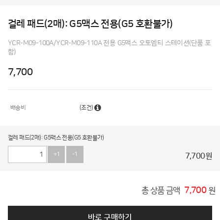
걸레 패드(2매): G5맥스 전용(G5 호환불가)
YCR-M09-100A/YCR-M09-110A 전용 G5맥스 오토엠티 스테이션(단품 포
함)
7,700
배송비
(조건)
걸레 패드(2매): G5맥스 전용(G5 호환불가)
+1
-1
7,700
원
7,700
총 상품 금액
원
바로 구매하기