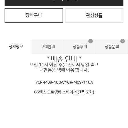
장바구니
관심상품
0
상세정보
구매안내
상품후기
상품문의
* 배송 안내 *
오전 11시 이전 주문 건까지 당일 출고
대한통운 택배 이용 합니다.
YCR-M09-100A/YCR-M09-110A
G5맥스 오토엠티 스테이션(단품 포함)