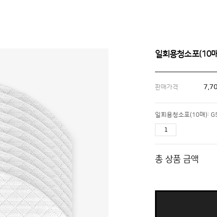
일회용청소포(10매)
7,7
판매가격
일회용청소포(10매): G
총 상품 금액