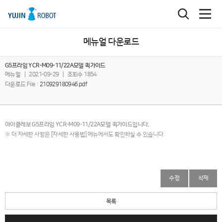
메뉴얼 다운로드
G5프라임 YCR-M09-11/22A모델 퀵가이드
메뉴얼
|
2021-09-29
|
조회수 1854
다운로드 File :
210929180946.pdf
아이클레보 G5프라임 YCR-M09-11/22A모델 퀵가이드입니다.
※ 더 자세한 사항은 [자세한 사용법] 메뉴에서도 확인하실 수 있습니다.
수정
삭제
목록