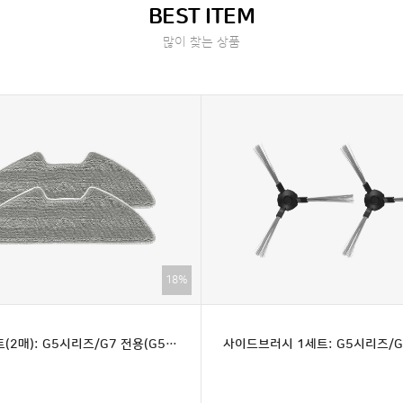
BEST ITEM
많이 찾는 상품
18%
걸레1세트(2매): G5시리즈/G7 전용(G5맥스 호환불가)