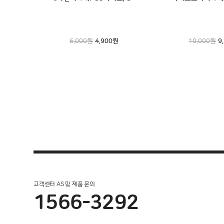
G10 전용 먼지봉투입니다
22,000원
6,000원
4,900
19,800
원
원
90,000원
10,000원
77
9
고객센터 AS 및 제품 문의
1566-3292