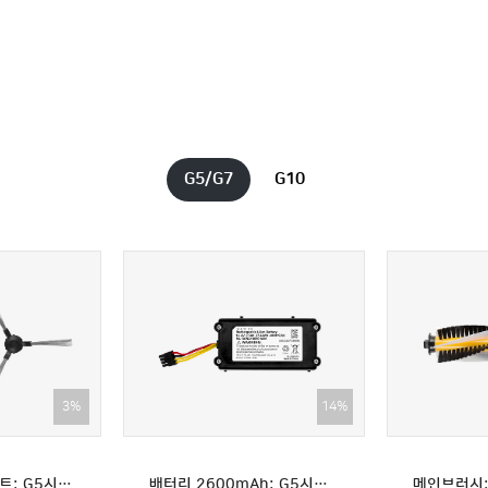
기존에 
좋네요 
박현*
기존제품보
G5/G7
G10
박현*
잘 쓰고 
박현*
잘 쓰고 
14%
3%
14%
0 전용
사이드브러시 1세트: G5시리즈/G7 전용(G5맥스 호환불가)
H14필터 2종: G10 전용
배터리 2600mAh: G5시리즈, G7 전용(G5맥스 호환불가)
걸레(2