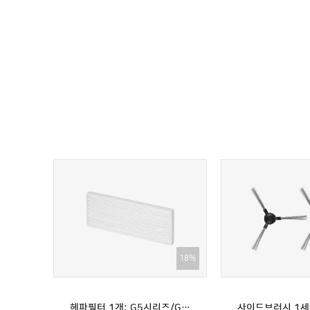
18%
10%
(10%할인)G10전용:먼지봉투 5매
헤파필터 1개: G5시리즈/G7 전용(G5맥스 호환불가)
배터리: G1