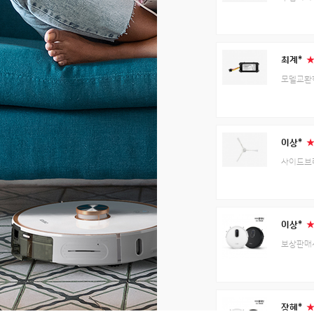
최계*
모델교환
이상*
사이드브
이상*
보상판매
장혜*