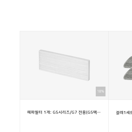
18%
헤파필터 1개: G5시리즈/G7 전용(G5맥스 호환불가)