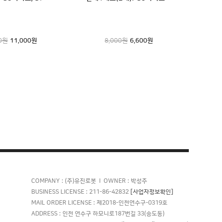
★★★★★
해서 좋고 청소도 깨끗히 잘합니다. 100점이에요
00원
7,700
11,000
원
원
8,000원
11,000
6,600
원
원
★★★★★
고 브러쉬가 커서 더 좋아요. 점점 더 똣똑똑해지는
보 응원합니다
COMPANY : (주)유진로봇 l OWNER : 박성주
[사업자정보확인]
BUSINESS LICENSE : 211-86-42832
MAIL ORDER LICENSE : 제2018-인천연수구-0319호
ADDRESS : 인천 연수구 하모니로187번길 33(송도동)