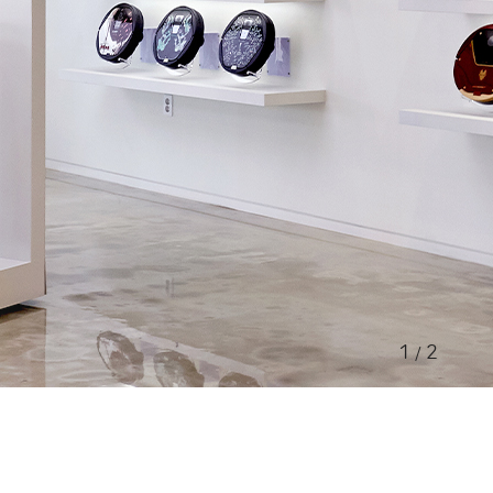
1
2
/