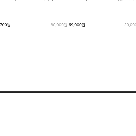
노장*
일단 정숙
,000
,700
원
원
80,000원
4,900
69,000
원
원
20,0
노영*
소음도 적
아이클레