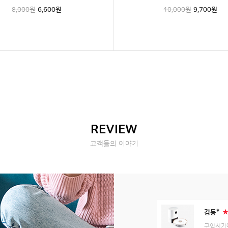
8,000원
6,600
원
10,000원
9,700
원
REVIEW
고객들의 이야기
김동*
구입시기