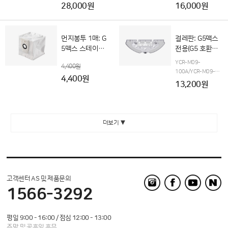
28,000원
16,000원
먼지봉투 1매: G
걸레판: G5맥스
5맥스 스테이션
전용(G5 호환불
전용(G5 호환불
가)
YCR-M09-
4,400원
가)
100A/YCR-M09-
4,400원
110A 전용
13,200원
더보기 ▼
고객센터 AS 및 제품문의
1566-3292
평일 9:00 - 16:00 / 점심 12:00 - 13:00
주말 및 공휴일 휴무