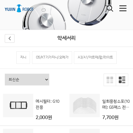
악세서리
지니
O5/KT기가지니/오메가
A3/A1/아르떼/팝/라이트
메시필터: G10
일회용청소포(10
전용
매): G5맥스 전용
(G5 호환불가)
2,000원
7,700원