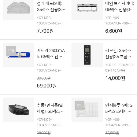
걸레 패드(2매):
메인 브러시커버:
G5맥스 전용(G5
G5맥스 전용(G5
호환불가)
호환불가)
YCR-M09-
YCR-M09-
100A/YCR-M09-
100A/YCR-M09-
110A 전용
G5맥스 오
110A 전용
G5맥스 오
7,700원
6,600원
토엠티 스테이션(단품
토엠티 스테이션(단품
포함)
포함)
배터리 2600mA
리모컨: G5맥스
14%
h: G5맥스 전용
전용(G5 호환불
(구매 후, 고객지
가)
YCR-M09-
YCR-09-100A/YCR-
원팀으로 입고요
100A/YCR-M09-
09-110A 전용
망)
110A
G5맥스 오토엠
14,000원
80,000원
티 스테이션 전용(단품
69,000원
포함)
수통+먼지통(일
먼지봉투 4매: G
9%
체형): G5맥스 전
5맥스 스테이션
용(G5 호환불가)
전용(G5 호환불
YCR-M09-
YCR-M09-
가)
100A/YCR-M09-
100A/YCR-M09-
110A 전용
110A 전용
28,000원
17,600원